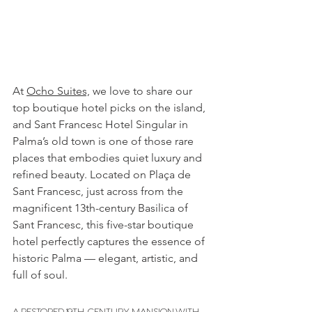
At 
Ocho Suites,
we love to share our 
top boutique hotel picks on the island, 
and Sant Francesc Hotel Singular in 
Palma’s old town is one of those rare 
places that embodies quiet luxury and 
refined beauty. Located on Plaça de 
Sant Francesc, just across from the 
magnificent 13th-century Basilica of 
Sant Francesc, this five-star boutique 
hotel perfectly captures the essence of 
historic Palma — elegant, artistic, and 
full of soul.
A RESTORED 19TH-CENTURY MANSION WITH 