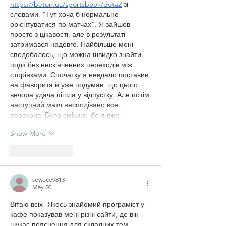
https://beton.ua/sportsbook/dota2
 зі 
словами: “Тут хоча б нормально 
орієнтуватися по матчах”. Я зайшов 
просто з цікавості, але в результаті 
затримався надовго. Найбільше мені 
сподобалось, що можна швидко знайти 
події без нескінченних переходів між 
сторінками. Спочатку я невдало поставив 
на фаворита й уже подумав, що цього 
вечора удача пішла у відпустку. Але потім 
наступний матч несподівано все 
перекрив. Було смішно, бо я вже…
Show More
Like
Reply
sewoce9813
May 20
Вітаю всіх! Якось знайомий програміст у 
кафе показував мені різні сайти, де він 
шукає пояснення для складних тем. 