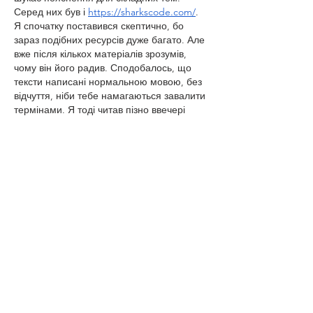
Серед них був і 
https://sharkscode.com/
. 
Я спочатку поставився скептично, бо 
зараз подібних ресурсів дуже багато. Але 
вже після кількох матеріалів зрозумів, 
чому він його радив. Сподобалось, що 
тексти написані нормальною мовою, без 
відчуття, ніби тебе намагаються завалити 
термінами. Я тоді читав пізно ввечері 
після роботи й навіть не помітив, як 
минула година. Було трохи смішно, бо я 
відкрив сайт буквально “на кілька…
Show More
Like
Reply
Guest
Apr 28
Stumbled onto a discussion that treated 
bonus wagering almost like a system rather 
than entertainment. Slot City was 