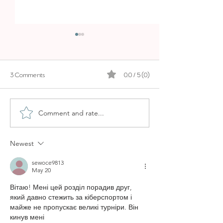
3 Comments
0.0 / 5 (0)
Comment and rate...
WHY OCHO SUITES IS ONE
NOBIS HOTEL PA
OF THE BEST AIRBNB
STAR STAY
STAYS IN PALMA
Newest
sewoce9813
May 20
Вітаю! Мені цей розділ порадив друг, 
який давно стежить за кіберспортом і 
майже не пропускає великі турніри. Він 
кинув мені 