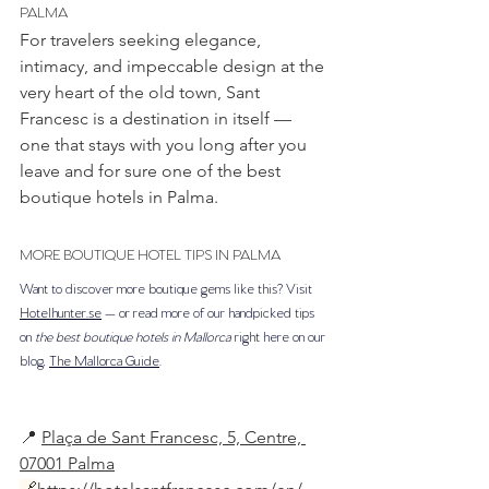
PALMA
For travelers seeking elegance, 
intimacy, and impeccable design at the 
very heart of the old town, Sant 
Francesc is a destination in itself — 
one that stays with you long after you 
leave and for sure one of the best 
boutique hotels in Palma.
MORE BOUTIQUE HOTEL TIPS IN PALMA
Want to discover more boutique gems like this? Visit 
Hotelhunter.se
 — or read more of our handpicked tips 
on 
the best boutique hotels in Mallorca
 right here on our 
blog, 
The Mallorca Guide
.
📍 
Plaça de Sant Francesc, 5, Centre, 
07001 Palma