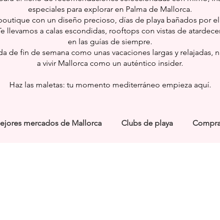
especiales para explorar en Palma de Mallorca.
outique con un diseño precioso, días de playa bañados por el so
Te llevamos a calas escondidas, rooftops con vistas de atardece
en las guías de siempre.
a de fin de semana como unas vacaciones largas y relajadas, n
a vivir Mallorca como un auténtico insider.
Haz las maletas: tu momento mediterráneo empieza aquí.
ejores mercados de Mallorca
Clubs de playa
Compra
DOS
CULTURA
DEPORTES
HOTELES BOUTIQU
ma 2025
Calendario de eventos