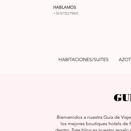
HABLAMOS
+34971227960
HABITACIONES/SUITES
AZOT
GU
Bienvenidos a nuestra Guía de Viaj
los mejores boutiques hotels de P
dentro. Este blog es nuestro regalo