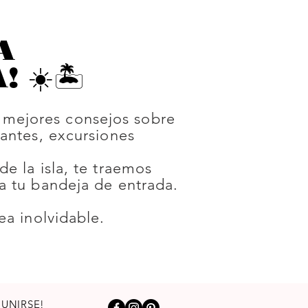
A
☀️🏝️
s mejores consejos sobre
antes, excursiones
e la isla, te traemos
a tu bandeja de entrada.
ea inolvidable.
¡UNIRSE!