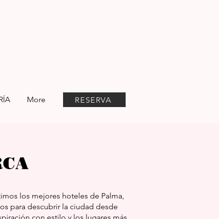
RÍA
More
RESERVA
RCA
timos los mejores hoteles de Palma,
cos para descubrir la ciudad desde
iración con estilo y los lugares más