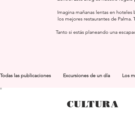
Imagina mañanas lentas en hoteles b
los mejores restaurantes de Palma. 
Tanto si estás planeando una escapad
Todas las publicaciones
Excursiones de un día
Los m
RESTAURNTES
NIÑOS
BODEGAS
MERCA
CULTURA
Best of
MERCADOS
Best Beakfast Spots in Pal