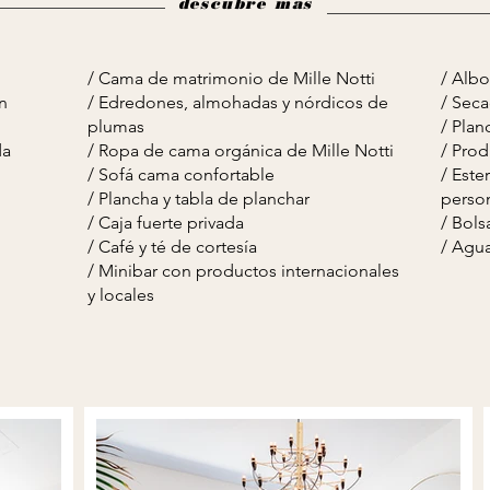
descubre mas
/ Cama de matrimonio de Mille Notti
/
Albo
n
/ Edredones, almohadas y nórdicos de
/
Seca
plumas
/ Pla
da
/ Ropa de cama orgánica de Mille Notti
/ Pro
/ Sofá cama confortable
/ Este
/ Plancha y tabla de planchar
perso
/ Caja fuerte privada
/ Bols
​/ Café y té de cortesía
/ Agua
/ Minibar con productos internacionales
y locales