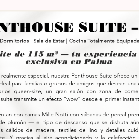
THOUSE SUITE –
Dormitorios | Sala de Estar | Cocina Totalmente Equipada
ite de 115 m² — tu experiencia
exclusiva en Palma
 realmente especial, nuestra Penthouse Suite ofrece un
deal para familias o grupos de amigos que desean una e
orios queen-size, un gran salón con zona de come
 suite transmite un efecto “wow” desde el primer instant
entan con camas Mille Notti con sábanas de percal pre
e plumón — el tipo de descanso que se disfruta aú
os cálidos de madera, textiles de lino y detalles cu
te. Y gracias al aire acondicionado y la calefacción,