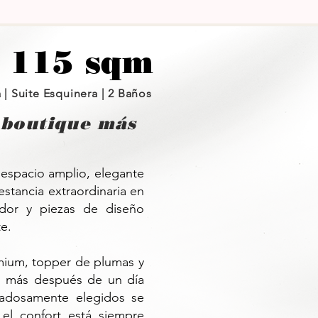
 115 sqm
 | Suite Esquinera | 2 Baños
 boutique más
 espacio amplio, elegante
stancia extraordinaria en
dor y piezas de diseño
e.
mium, topper de plumas y
n más después de un día
idadosamente elegidos se
 el confort está siempre