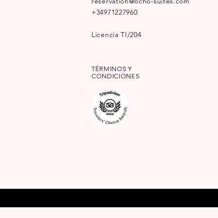
reservation@ocho-suites.com
+34971227960
Licencia TI/204
TÉRMINOS Y
CONDICIONES