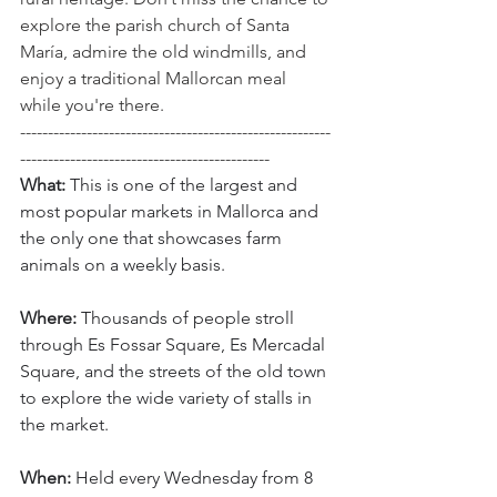
explore the parish church of Santa 
María, admire the old windmills, and 
enjoy a traditional Mallorcan meal 
while you're there.
--------------------------------------------------------
---------------------------------------------
What:
 This is one of the largest and 
most popular markets in Mallorca and 
the only one that showcases farm 
animals on a weekly basis.
Where:
 Thousands of people stroll 
through Es Fossar Square, Es Mercadal 
Square, and the streets of the old town 
to explore the wide variety of stalls in 
the market.
When:
 Held every Wednesday from 8 