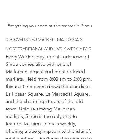
Everything you need at the market in Sineu
DISCOVER SINEU MARKET - MALLORCA´S 
MOST TRADITIONAL AND LIVELY WEEKLY FAIR
Every Wednesday, the historic town of 
Sineu comes alive with one of 
Mallorca’s largest and most beloved 
markets. Held from 8:00 am to 2:00 pm, 
this bustling event draws thousands to 
Es Fossar Square, Es Mercadal Square, 
and the charming streets of the old 
town. Unique among Mallorcan 
markets, Sineu is the only one to 
feature live farm animals weekly, 
offering a true glimpse into the island’s 
rural heritage. Don’t miss the chance to 