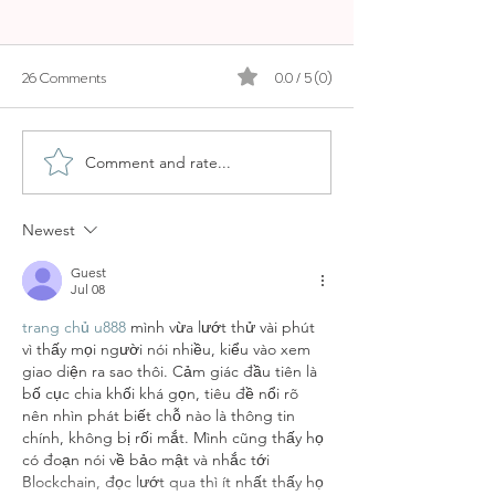
26 Comments
0.0 / 5 (0)
ALCUDIA MARKET
POLLENCA MAR
Comment and rate...
Newest
Guest
Jul 08
trang chủ u888
 mình vừa lướt thử vài phút 
vì thấy mọi người nói nhiều, kiểu vào xem 
giao diện ra sao thôi. Cảm giác đầu tiên là 
bố cục chia khối khá gọn, tiêu đề nổi rõ 
nên nhìn phát biết chỗ nào là thông tin 
chính, không bị rối mắt. Mình cũng thấy họ 
có đoạn nói về bảo mật và nhắc tới 
Blockchain, đọc lướt qua thì ít nhất thấy họ 