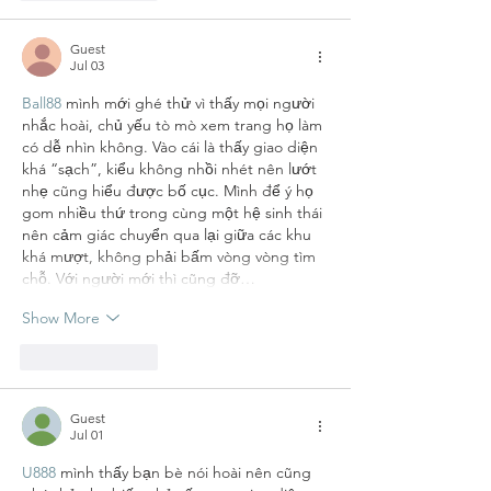
Guest
Jul 03
Ball88
 mình mới ghé thử vì thấy mọi người 
nhắc hoài, chủ yếu tò mò xem trang họ làm 
có dễ nhìn không. Vào cái là thấy giao diện 
khá “sạch”, kiểu không nhồi nhét nên lướt 
nhẹ cũng hiểu được bố cục. Mình để ý họ 
gom nhiều thứ trong cùng một hệ sinh thái 
nên cảm giác chuyển qua lại giữa các khu 
khá mượt, không phải bấm vòng vòng tìm 
chỗ. Với người mới thì cũng đỡ…
Show More
Like
Reply
Guest
Jul 01
U888
 mình thấy bạn bè nói hoài nên cũng 