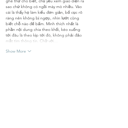
ghé thử cho biết, chủ yếu xem giao diện ra 
sao chứ không có ngồi mày mò nhiều. Vào 
cái là thấy họ làm kiểu đơn giản, bố cục rõ 
ràng nên không bị ngợp, nhìn lướt cũng 
biết chỗ nào để bấm. Mình thích nhất là 
phần nội dung chia theo khối, kéo xuống 
tới đâu là theo kịp tới đó, không phải đảo 
mắt tìm thông tin. Chữ với…
Show More
Like
Reply
Guest
Jun 25
BALL88
 mình vừa lướt thử vài phút thôi vì 
thấy mọi người nói nhiều, kiểu vào xem 
giao diện ra sao chứ chưa đặt gì. Cảm giác 
đầu tiên là trang nhìn sáng sủa, bố cục chia 
mảng rõ nên không bị rối mắt, kéo xuống 
là biết mình đang ở mục nào luôn. Mình có 
bấm qua phần cược trực tiếp (In-Play) xem 