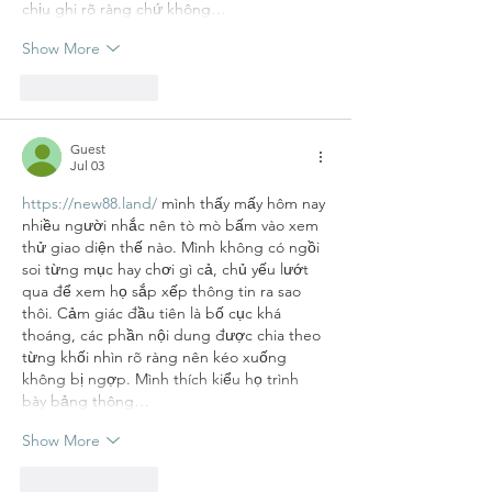
chịu ghi rõ ràng chứ không…
Show More
Like
Reply
Guest
Jul 03
https://new88.land/
 mình thấy mấy hôm nay 
nhiều người nhắc nên tò mò bấm vào xem 
thử giao diện thế nào. Mình không có ngồi 
soi từng mục hay chơi gì cả, chủ yếu lướt 
qua để xem họ sắp xếp thông tin ra sao 
thôi. Cảm giác đầu tiên là bố cục khá 
thoáng, các phần nội dung được chia theo 
từng khối nhìn rõ ràng nên kéo xuống 
không bị ngợp. Mình thích kiểu họ trình 
bày bảng thông…
Show More
Like
Reply