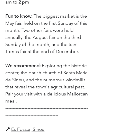
am to 2 pm
Fun to know:
 The biggest market is the 
May fair, held on the first Sunday of this 
month. Two other fairs were held 
annually, the August fair on the third 
Sunday of the month, and the Sant 
Tomàs fair at the end of December.
We recommend:
 Exploring the historic 
center, the parish church of Santa María 
de Sineu, and the numerous windmills 
that reveal the town's agricultural past. 
Pair your visit with a delicious Mallorcan 
meal.
--------------------------------------------------------
------------------------------------
📍
Es Fossar, Sineu