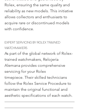
Rolex, ensuring the same quality and 
reliability as new models. This initiative 
allows collectors and enthusiasts to 
acquire rare or discontinued models 
with confidence. 
EXPERT SERVICING BY ROLEX TRAINED 
WATCHMAKERS
As part of the global network of Rolex-
trained watchmakers, Relojería 
Alemana provides comprehensive 
servicing for your Rolex 
timepiece. Their skilled technicians 
follow the Rolex Service Procedure to 
maintain the original functional and 
aesthetic specifications of each watch. 
--------------------------------------------------------
-------------------------------------------------------