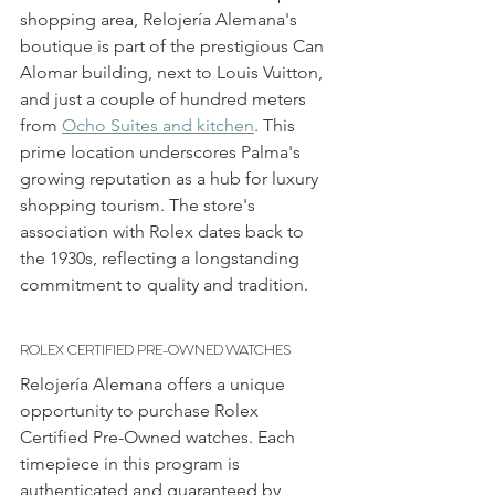
shopping area, Relojería Alemana's 
boutique is part of the prestigious Can 
Alomar building, next to Louis Vuitton, 
and just a couple of hundred meters 
from 
Ocho Suites and kitchen
. This 
prime location underscores Palma's 
growing reputation as a hub for luxury 
shopping tourism. The store's 
association with Rolex dates back to 
the 1930s, reflecting a longstanding 
commitment to quality and tradition.
ROLEX CERTIFIED PRE-OWNED WATCHES
Relojería Alemana offers a unique 
opportunity to purchase Rolex 
Certified Pre-Owned watches. Each 
timepiece in this program is 
authenticated and guaranteed by 