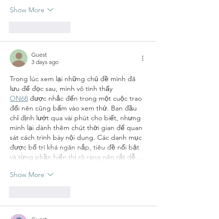
Show More
Like
Reply
Guest
3 days ago
Trong lúc xem lại những chủ đề mình đã 
lưu để đọc sau, mình vô tình thấy 
ON68
 được nhắc đến trong một cuộc trao 
đổi nên cũng bấm vào xem thử. Ban đầu 
chỉ định lướt qua vài phút cho biết, nhưng 
mình lại dành thêm chút thời gian để quan 
sát cách trình bày nội dung. Các danh mục 
được bố trí khá ngăn nắp, tiêu đề nổi bật 
và từng phần hiển thị rõ ràng nên rất dễ…
Show More
Like
Reply