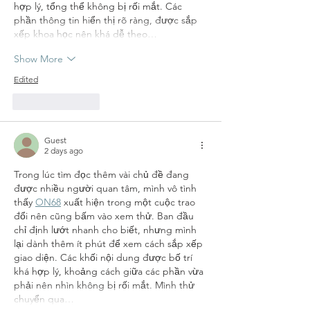
hợp lý, tổng thể không bị rối mắt. Các 
phần thông tin hiển thị rõ ràng, được sắp 
xếp khoa học nên khá dễ theo…
Show More
Edited
Like
Reply
Guest
2 days ago
Trong lúc tìm đọc thêm vài chủ đề đang 
được nhiều người quan tâm, mình vô tình 
thấy 
ON68
 xuất hiện trong một cuộc trao 
đổi nên cũng bấm vào xem thử. Ban đầu 
chỉ định lướt nhanh cho biết, nhưng mình 
lại dành thêm ít phút để xem cách sắp xếp 
giao diện. Các khối nội dung được bố trí 
khá hợp lý, khoảng cách giữa các phần vừa 
phải nên nhìn không bị rối mắt. Mình thử 
chuyển qua…