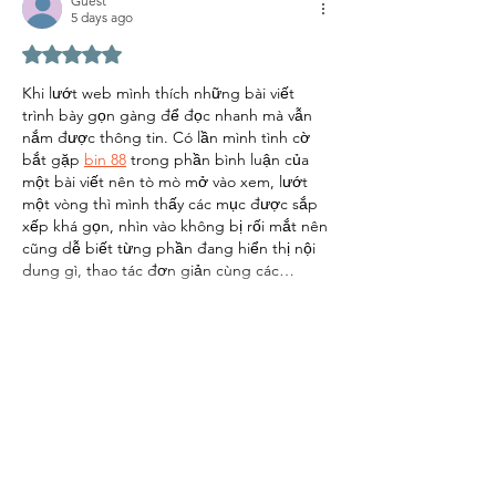
Guest
5 days ago
Rated 5 out of 5 stars.
Khi lướt web mình thích những bài viết 
trình bày gọn gàng để đọc nhanh mà vẫn 
nắm được thông tin. Có lần mình tình cờ 
bắt gặp 
bin 88
 trong phần bình luận của 
một bài viết nên tò mò mở vào xem, lướt 
một vòng thì mình thấy các mục được sắp 
xếp khá gọn, nhìn vào không bị rối mắt nên 
cũng dễ biết từng phần đang hiển thị nội 
dung gì, thao tác đơn giản cùng các…
Show More
Like
Reply
Guest
6 days ago
Trong lúc xem lại một số chủ đề mình từng 