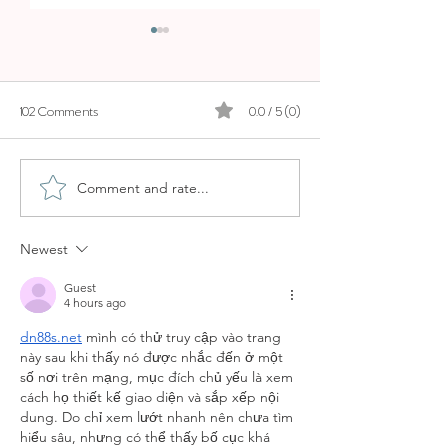
102 Comments
0.0 / 5 (0)
Comment and rate...
ALMAQ ROOFTOP BAR IN
HOTEL CAN AL
PALMA - ES PRINCEP´S
ROOFTOP BAR I
LUXURY ROOFTOP
Newest
Guest
4 hours ago
dn88s.net
 mình có thử truy cập vào trang 
này sau khi thấy nó được nhắc đến ở một 
số nơi trên mạng, mục đích chủ yếu là xem 
cách họ thiết kế giao diện và sắp xếp nội 
dung. Do chỉ xem lướt nhanh nên chưa tìm 
hiểu sâu, nhưng có thể thấy bố cục khá 