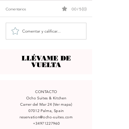
Comentarios
0.0 / 5 (0)
ZEL, PALMA NOVA
Comentar y calificar...
BIKINI ISLAND &
HOTEL PUERTO D
LLÉVAME DE
VUELTA
CONTACTO
Ocho Suites & Kitchen
Carrer del Mar 24
(Ver mapa)
07012 Palma, Spain
reservation@ocho-suites.com
+34971227960