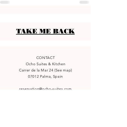
TAKE ME BACK
CONTACT
Ocho Suites & Kitchen
Carrer de la Mar 24
(
See map
)
07012 Palma, Spain
reservation@ocho-suites.com
+34971227960
License TI/204