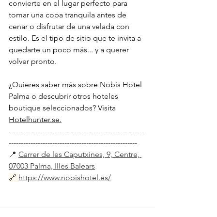
convierte en el lugar perfecto para 
tomar una copa tranquila antes de 
cenar o disfrutar de una velada con 
estilo. Es el tipo de sitio que te invita a 
quedarte un poco más... y a querer 
volver pronto.
¿Quieres saber más sobre Nobis Hotel 
Palma o descubrir otros hoteles 
boutique seleccionados? Visita 
Hotelhunter.se
.
--------------------------------------------------------
-----------------------------------------------------
📍 
Carrer de les Caputxines, 9, Centre, 
07003 Palma, Illes Balears
🔗
https://www.nobishotel.es/