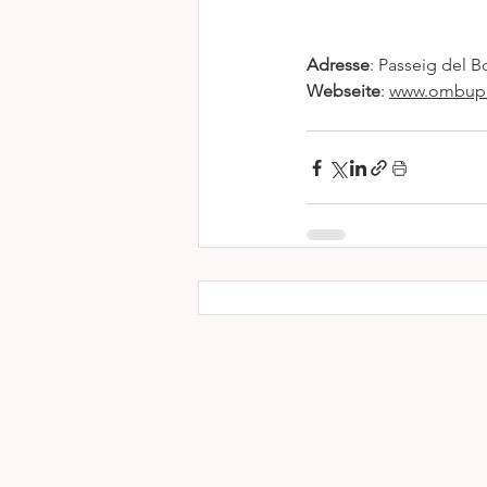
Adresse
: Passeig del B
Webseite
: 
www.ombupa