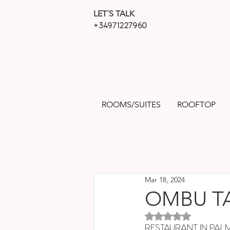
LET´S TALK
+34971227960
ROOMS/SUITES
ROOFTOP
Mar 18, 2024
OMBU TA
Rated NaN out of 5 sta
RESTAURANT IN PAL