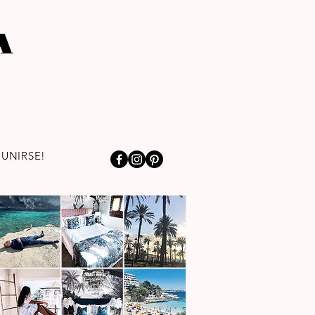
A
¡UNIRSE!