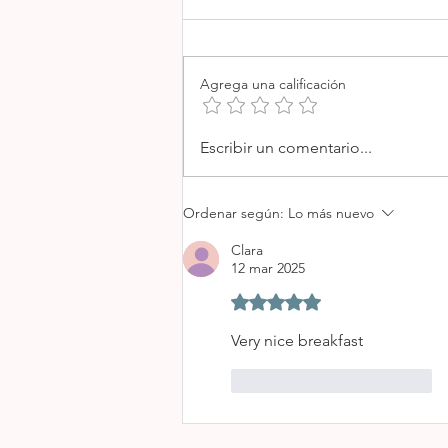
Agrega una calificación
NOBIS HOTEL PALMA
Escribir un comentario...
Ordenar según:
Lo más nuevo
Clara
12 mar 2025
Obtuvo 5 de 5 estrellas.
Very nice breakfast
Me gusta
Reaccionar