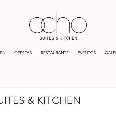
EA
OFERTAS
RESTAURANTE
EVENTOS
GALE
ITES & KITCHEN
llas.