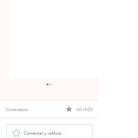
Comentarios
0.0 / 5 (0)
Playa Illetas
Cala Llombards
Comentar y calificar...