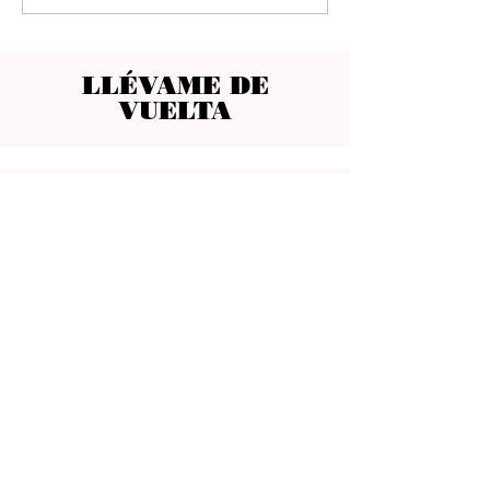
LLÉVAME DE
VUELTA
CONTACTO
Ocho Suites & Kitchen
Carrer del Mar 24
(Ver mapa)
07012 Palma, Spain
reservation@ocho-suites.com
+34971227960
Licencia TI/204