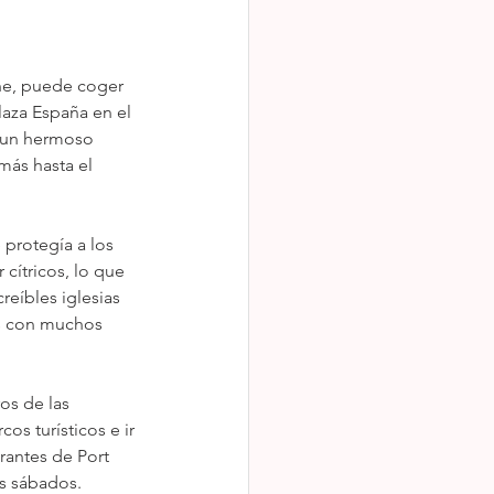
che, puede coger 
laza España en el 
s un hermoso 
ás hasta el 
protegía a los 
cítricos, lo que 
reíbles iglesias 
os con muchos 
s de las 
os turísticos e ir 
rantes de Port 
os sábados.