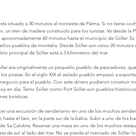
 está situado a 30 minutos al noroeste de Palma. Si no tiene co
en, un tren de madera construido para los turistas. Va desde la P
a aproximadamente 60 minutos hasta el municipio de Sóller. E
eños pueblos de montaña. Desde Sóller son otros 20 minutos m
eblo principal de Sóller está a 3 kilómetros del mar
óller era originalmente un pequeño pueblo de pescadores, que 
los piratas. En el siglo XIX el aislado pueblo empezó a exportar 
 negocio para el pueblo. Con este dinero pudieron construir inc
hoy en día. Tanto Sóller como Port Sóller son pueblos históric
es turísticas.
cer una excursión de senderismo en uno de los muchos sendero
asta el faro, en la parte sur de la bahía. Subir a uno de los barc
a de Sa Calobra. Reservar una mesa en uno de los muchos restau
esta de sol al lado del mar. No se pierda el mercado de Sóller l