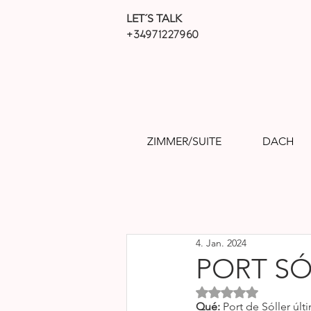
LET´S TALK
+34971227960
ZIMMER/SUITE
DACH
4. Jan. 2024
PORT SÓ
Mit NaN von 5 Sterne
Qué:
 Port de Sóller úl