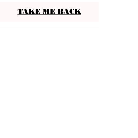
TAKE ME BACK
KONTAKT
Ocho Suites & Kitchen
Carrer del Mar 24
(
See map
)
07012 Palma, Spain
reservation@ocho-suites.com
+34971227960
NEWSLETTER
Abonnieren Sie unseren Newsletter
für Sonderangebote und aktuelle
Neuigkeiten: